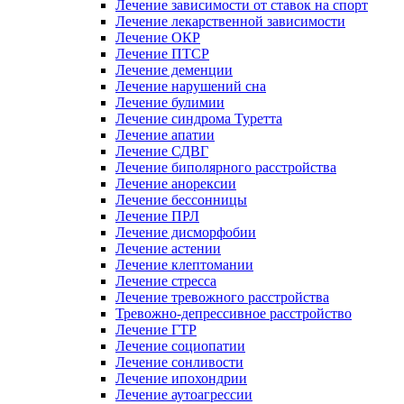
Лечение зависимости от ставок на спорт
Лечение лекарственной зависимости
Лечение ОКР
Лечение ПТСР
Лечение деменции
Лечение нарушений сна
Лечение булимии
Лечение синдрома Туретта
Лечение апатии
Лечение СДВГ
Лечение биполярного расстройства
Лечение анорексии
Лечение бессонницы
Лечение ПРЛ
Лечение дисморфобии
Лечение астении
Лечение клептомании
Лечение стресса
Лечение тревожного расстройства
Тревожно-депрессивное расстройство
Лечение ГТР
Лечение социопатии
Лечение сонливости
Лечение ипохондрии
Лечение аутоагрессии