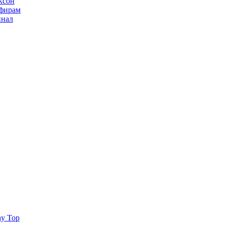
ксон
ьфирам
инал
ay Top