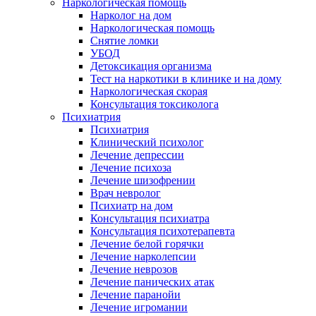
Наркологическая помощь
Нарколог на дом
Наркологическая помощь
Снятие ломки
УБОД
Детоксикация организма
Тест на наркотики в клинике и на дому
Наркологическая скорая
Консультация токсиколога
Психиатрия
Психиатрия
Клинический психолог
Лечение депрессии
Лечение психоза
Лечение шизофрении
Врач невролог
Психиатр на дом
Консультация психиатра
Консультация психотерапевта
Лечение белой горячки
Лечение нарколепсии
Лечение неврозов
Лечение панических атак
Лечение паранойи
Лечение игромании