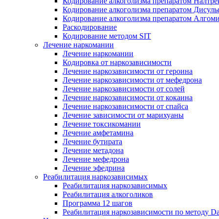
Кодирование алкоголизма препаратом Налтре
Кодирование алкоголизма препаратом Дисул
Кодирование алкоголизма препаратом Алгом
Раскодирование
Кодирование методом SIT
Лечение наркомании
Лечение наркомании
Кодировка от наркозависимости
Лечение наркозависимости от героина
Лечение наркозависимости от мефедрона
Лечение наркозависимости от солей
Лечение наркозависимости от кокаина
Лечение наркозависимости от спайса
Лечение зависимости от марихуаны
Лечение токсикомании
Лечение амфетамина
Лечение бутирата
Лечение метадона
Лечение мефедрона
Лечение эфедрина
Реабилитация наркозависимых
Реабилитация наркозависимых
Реабилитация алкоголиков
Программа 12 шагов
Реабилитация наркозависимости по методу D