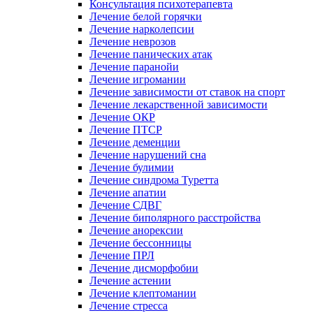
Консультация психотерапевта
Лечение белой горячки
Лечение нарколепсии
Лечение неврозов
Лечение панических атак
Лечение паранойи
Лечение игромании
Лечение зависимости от ставок на спорт
Лечение лекарственной зависимости
Лечение ОКР
Лечение ПТСР
Лечение деменции
Лечение нарушений сна
Лечение булимии
Лечение синдрома Туретта
Лечение апатии
Лечение СДВГ
Лечение биполярного расстройства
Лечение анорексии
Лечение бессонницы
Лечение ПРЛ
Лечение дисморфобии
Лечение астении
Лечение клептомании
Лечение стресса