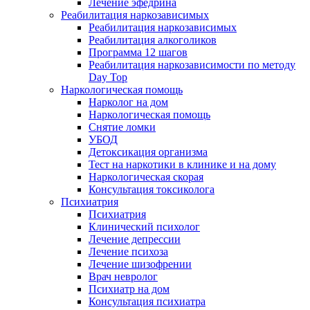
Лечение эфедрина
Реабилитация наркозависимых
Реабилитация наркозависимых
Реабилитация алкоголиков
Программа 12 шагов
Реабилитация наркозависимости по методу
Day Top
Наркологическая помощь
Нарколог на дом
Наркологическая помощь
Снятие ломки
УБОД
Детоксикация организма
Тест на наркотики в клинике и на дому
Наркологическая скорая
Консультация токсиколога
Психиатрия
Психиатрия
Клинический психолог
Лечение депрессии
Лечение психоза
Лечение шизофрении
Врач невролог
Психиатр на дом
Консультация психиатра