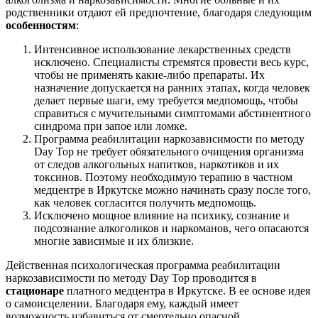
родственники отдают ей предпочтение, благодаря следующим
особенностям
:
Интенсивное использование лекарственных средств
исключено. Специалисты стремятся провести весь курс,
чтобы не применять какие-либо препараты. Их
назначение допускается на ранних этапах, когда человек
делает первые шаги, ему требуется медпомощь, чтобы
справиться с мучительными симптомами абстинентного
синдрома при запое или ломке.
Программа реабилитации наркозависимости по методу
Day Top не требует обязательного очищения организма
от следов алкогольных напитков, наркотиков и их
токсинов. Поэтому необходимую терапию в частном
медцентре в Иркутске можно начинать сразу после того,
как человек согласится получить медпомощь.
Исключено мощное влияние на психику, сознание и
подсознание алкоголиков и наркоманов, чего опасаются
многие зависимые и их близкие.
Действенная психологическая программа реабилитации
наркозависимости по методу Day Top проводится в
стационаре
платного медцентра в Иркутске. В ее основе идея
о самоисцелении. Благодаря ему, каждый имеет
возможность избавиться от смертельно опасной