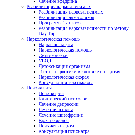
Лечение эфедрина
Реабилитация наркозависимых
Реабилитация наркозависимых
Реабилитация алкоголиков
Программа 12 шагов
Реабилитация наркозависимости по методу
Day Top
Наркологическая помощь
Нарколог на дом
Наркологическая помощь
Снятие ломки
УБОД
Детоксикация организма
Тест на наркотики в клинике и на дому
Наркологическая скорая
Консультация токсиколога
Психиатрия
Психиатрия
Клинический психолог
Лечение депрессии
Лечение психоза
Лечение шизофрении
Врач невролог
Психиатр на дом
Консультация психиатра