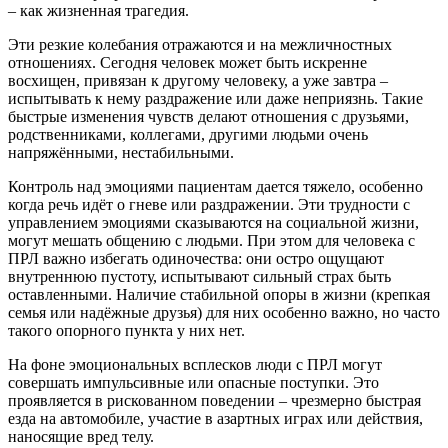
– как жизненная трагедия.
Эти резкие колебания отражаются и на межличностных
отношениях. Сегодня человек может быть искренне
восхищен, привязан к другому человеку, а уже завтра –
испытывать к нему раздражение или даже неприязнь. Такие
быстрые изменения чувств делают отношения с друзьями,
родственниками, коллегами, другими людьми очень
напряжёнными, нестабильными.
Контроль над эмоциями пациентам дается тяжело, особенно
когда речь идёт о гневе или раздражении. Эти трудности с
управлением эмоциями сказываются на социальной жизни,
могут мешать общению с людьми. При этом для человека с
ПРЛ важно избегать одиночества: они остро ощущают
внутреннюю пустоту, испытывают сильный страх быть
оставленными. Наличие стабильной опоры в жизни (крепкая
семья или надёжные друзья) для них особенно важно, но часто
такого опорного пункта у них нет.
На фоне эмоциональных всплесков люди с ПРЛ могут
совершать импульсивные или опасные поступки. Это
проявляется в рискованном поведении – чрезмерно быстрая
езда на автомобиле, участие в азартных играх или действия,
наносящие вред телу.