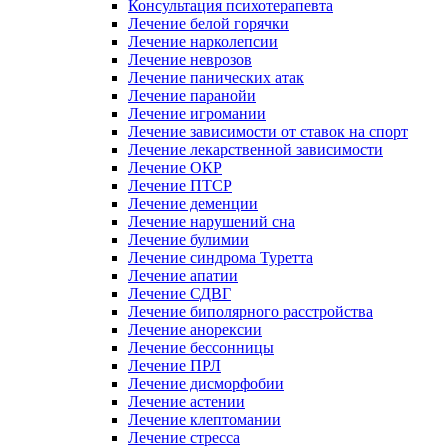
Консультация психотерапевта
Лечение белой горячки
Лечение нарколепсии
Лечение неврозов
Лечение панических атак
Лечение паранойи
Лечение игромании
Лечение зависимости от ставок на спорт
Лечение лекарственной зависимости
Лечение ОКР
Лечение ПТСР
Лечение деменции
Лечение нарушений сна
Лечение булимии
Лечение синдрома Туретта
Лечение апатии
Лечение СДВГ
Лечение биполярного расстройства
Лечение анорексии
Лечение бессонницы
Лечение ПРЛ
Лечение дисморфобии
Лечение астении
Лечение клептомании
Лечение стресса