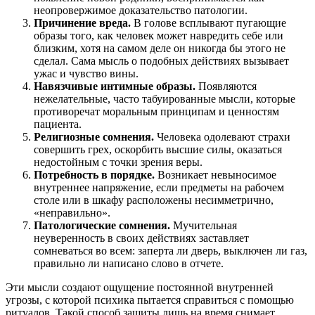
неопровержимое доказательство патологии.
Причинение вреда.
В голове всплывают пугающие
образы того, как человек может навредить себе или
близким, хотя на самом деле он никогда бы этого не
сделал. Сама мысль о подобных действиях вызывает
ужас и чувство вины.
Навязчивые интимные образы.
Появляются
нежелательные, часто табуированные мысли, которые
противоречат моральным принципам и ценностям
пациента.
Религиозные сомнения.
Человека одолевают страхи
совершить грех, оскорбить высшие силы, оказаться
недостойным с точки зрения веры.
Потребность в порядке.
Возникает невыносимое
внутреннее напряжение, если предметы на рабочем
столе или в шкафу расположены несимметрично,
«неправильно».
Патологические сомнения.
Мучительная
неуверенность в своих действиях заставляет
сомневаться во всем: заперта ли дверь, выключен ли газ,
правильно ли написано слово в отчете.
Эти мысли создают ощущение постоянной внутренней
угрозы, с которой психика пытается справиться с помощью
ритуалов. Такой способ защиты лишь на время снимает