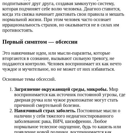
подпитывают друг друга, создавая замкнутую систему,
которая подчиняет себе волю человека. Диагноз ставится,
когда эта связка начинает диктовать свои правила и мешать
нормальной жизни. При этом человек часто осознает
иррациональность страхов, но оказывается не в силах им
противостоять.
Первый симптом — обсессии
Это навязчивые идеи, или мысли-паразиты, которые
вторгаются в сознание, вызывают сильную тревогу, не
поддаются контролю. Человек воспринимает их как нечто
чуждое и мучительное, но не может от них избавиться.
Основные темы обсессий.
Загрязнение окружающей среды, микробы.
Мир
воспринимается как источник постоянной угрозы, где
дверная ручка или чужое рукопожатие могут стать
причиной смертельной болезни.
Навязчивый страх заболеть.
Постоянные мысли о
наличии у себя тяжелого недиагностированного
заболевания: рака, ВИЧ, шизофрении. Любое
нормальное телесное ощущение, будь то кашель или
появление новой родинки, воспринимается как