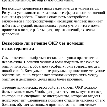
кратковременное, но ощутимое облегчение.
Без помощи специалиста цикл закрепляется и усиливается.
Ритуалы усложняются, охватывая все сферы жизни: от личной
гигиены до работы. Главная опасность расстройства
заключается в прогрессирующей изоляции: человек начинает
избегать ситуаций, вызывающих тревогу, что в итоге может
привести к потере работы, разрыву отношений, тяжелой
депрессии.
Возможно ли лечение ОКР без помощи
психотерапевта
Самостоятельно выбраться из такой ловушки практически
невозможно. Попытки усилием воли подавить навязчивые
мысли приводят к обратному эффекту: они возвращаются с
новой силой. Компульсивные ритуалы, приносящие минутное
облегчение, лишь укрепляют патологическую связь между
мыслью и действием, делая цикл более прочным.
Лечение психических расстройств, включая ОКР, должно
быть комплексным. Чтобы разорвать эту связь, нужен взгляд
со стороны и специальные инструменты, которыми владеет
психотерапевт. Специалист помогает отделить человека от его
болезни, обучает методикам противостояния навязчивым