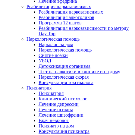
Лечение эфедрина
Реабилитация наркозависимых
Реабилитация наркозависимых
Реабилитация алкоголиков
Программа 12 шагов
Реабилитация наркозависимости по методу
Day Top
Наркологическая помощь
Нарколог на дом
Наркологическая помощь
Снятие ломки
УБОД
Детоксикация организма
Тест на наркотики в клинике и на дому
Наркологическая скорая
Консультация токсиколога
Психиатрия
Психиатрия
Клинический психолог
Лечение депрессии
Лечение психоза
Лечение шизофрении
Врач невролог
Психиатр на дом
Консультация психиатра