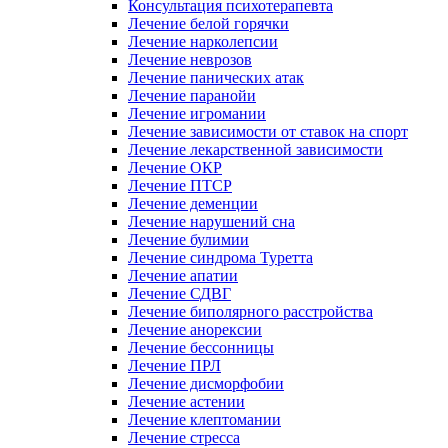
Консультация психотерапевта
Лечение белой горячки
Лечение нарколепсии
Лечение неврозов
Лечение панических атак
Лечение паранойи
Лечение игромании
Лечение зависимости от ставок на спорт
Лечение лекарственной зависимости
Лечение ОКР
Лечение ПТСР
Лечение деменции
Лечение нарушений сна
Лечение булимии
Лечение синдрома Туретта
Лечение апатии
Лечение СДВГ
Лечение биполярного расстройства
Лечение анорексии
Лечение бессонницы
Лечение ПРЛ
Лечение дисморфобии
Лечение астении
Лечение клептомании
Лечение стресса