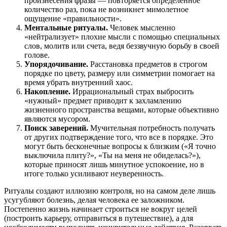
произнесения фразы — повторяется определенное
количество раз, пока не возникнет мимолетное
ощущение «правильности».
Ментальные ритуалы.
Человек мысленно
«нейтрализует» плохие мысли с помощью специальных
слов, молитв или счета, ведя беззвучную борьбу в своей
голове.
Упорядочивание.
Расстановка предметов в строгом
порядке по цвету, размеру или симметрии помогает на
время убрать внутренний хаос.
Накопление.
Иррациональный страх выбросить
«нужный» предмет приводит к захламлению
жизненного пространства вещами, которые объективно
являются мусором.
Поиск заверений.
Мучительная потребность получать
от других подтверждение того, что все в порядке. Это
могут быть бесконечные вопросы к близким («Я точно
выключила плиту?», «Ты на меня не обиделась?»),
которые приносят лишь минутное успокоение, но в
итоге только усиливают неуверенность.
Ритуалы создают иллюзию контроля, но на самом деле лишь
усугубляют болезнь, делая человека ее заложником.
Постепенно жизнь начинает строиться не вокруг целей
(построить карьеру, отправиться в путешествие), а для