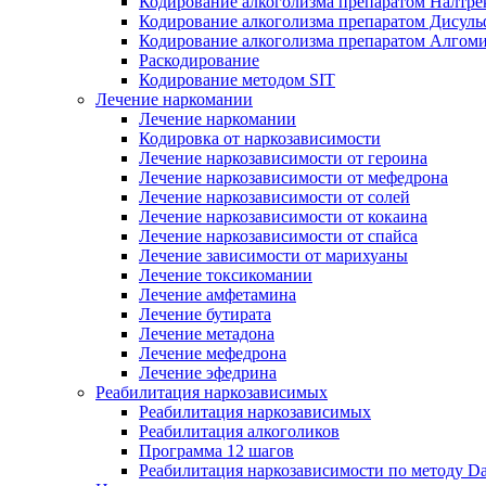
Кодирование алкоголизма препаратом Налтре
Кодирование алкоголизма препаратом Дисул
Кодирование алкоголизма препаратом Алгом
Раскодирование
Кодирование методом SIT
Лечение наркомании
Лечение наркомании
Кодировка от наркозависимости
Лечение наркозависимости от героина
Лечение наркозависимости от мефедрона
Лечение наркозависимости от солей
Лечение наркозависимости от кокаина
Лечение наркозависимости от спайса
Лечение зависимости от марихуаны
Лечение токсикомании
Лечение амфетамина
Лечение бутирата
Лечение метадона
Лечение мефедрона
Лечение эфедрина
Реабилитация наркозависимых
Реабилитация наркозависимых
Реабилитация алкоголиков
Программа 12 шагов
Реабилитация наркозависимости по методу D