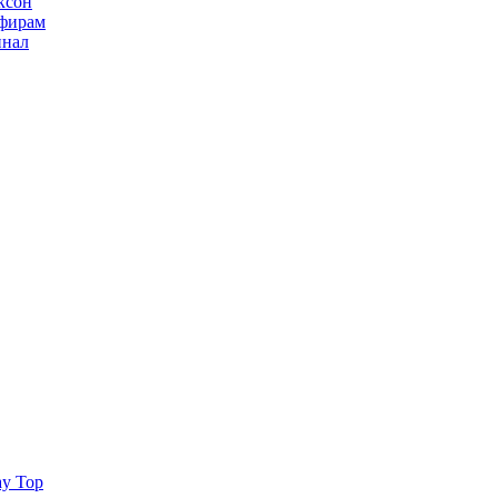
ксон
ьфирам
инал
ay Top