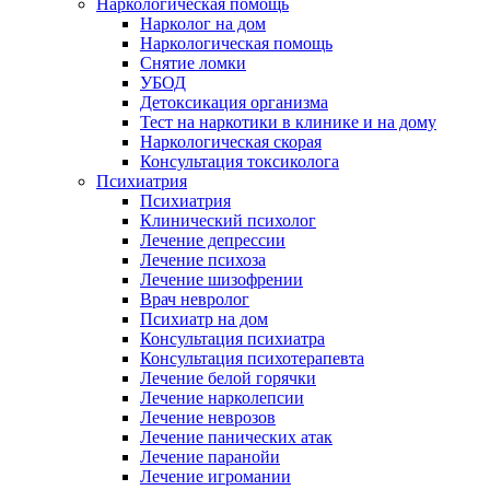
Наркологическая помощь
Нарколог на дом
Наркологическая помощь
Снятие ломки
УБОД
Детоксикация организма
Тест на наркотики в клинике и на дому
Наркологическая скорая
Консультация токсиколога
Психиатрия
Психиатрия
Клинический психолог
Лечение депрессии
Лечение психоза
Лечение шизофрении
Врач невролог
Психиатр на дом
Консультация психиатра
Консультация психотерапевта
Лечение белой горячки
Лечение нарколепсии
Лечение неврозов
Лечение панических атак
Лечение паранойи
Лечение игромании