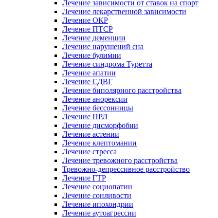
Лечение зависимости от ставок на спорт
Лечение лекарственной зависимости
Лечение ОКР
Лечение ПТСР
Лечение деменции
Лечение нарушений сна
Лечение булимии
Лечение синдрома Туретта
Лечение апатии
Лечение СДВГ
Лечение биполярного расстройства
Лечение анорексии
Лечение бессонницы
Лечение ПРЛ
Лечение дисморфобии
Лечение астении
Лечение клептомании
Лечение стресса
Лечение тревожного расстройства
Тревожно-депрессивное расстройство
Лечение ГТР
Лечение социопатии
Лечение сонливости
Лечение ипохондрии
Лечение аутоагрессии