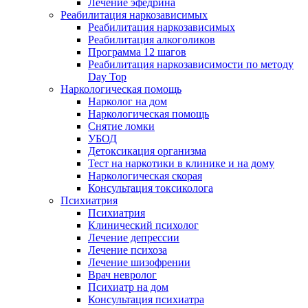
Лечение эфедрина
Реабилитация наркозависимых
Реабилитация наркозависимых
Реабилитация алкоголиков
Программа 12 шагов
Реабилитация наркозависимости по методу
Day Top
Наркологическая помощь
Нарколог на дом
Наркологическая помощь
Снятие ломки
УБОД
Детоксикация организма
Тест на наркотики в клинике и на дому
Наркологическая скорая
Консультация токсиколога
Психиатрия
Психиатрия
Клинический психолог
Лечение депрессии
Лечение психоза
Лечение шизофрении
Врач невролог
Психиатр на дом
Консультация психиатра