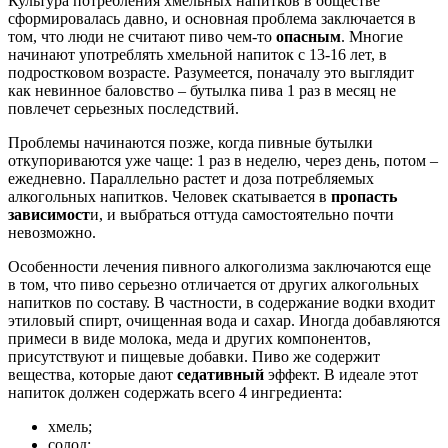
Культура потребления хмельных напитков в обществе
сформировалась давно, и основная проблема заключается в
том, что люди не считают пиво чем-то
опасным
. Многие
начинают употреблять хмельной напиток с 13-16 лет, в
подростковом возрасте. Разумеется, поначалу это выглядит
как невинное баловство – бутылка пива 1 раз в месяц не
повлечет серьезных последствий.
Проблемы начинаются позже, когда пивные бутылки
откупориваются уже чаще: 1 раз в неделю, через день, потом –
ежедневно. Параллельно растет и доза потребляемых
алкогольных напитков. Человек скатывается в
пропасть
зависимост
и, и выбраться оттуда самостоятельно почти
невозможно.
Особенности лечения пивного алкоголизма заключаются еще
в том, что пиво серьезно отличается от других алкогольных
напитков по составу. В частности, в содержание водки входит
этиловый спирт, очищенная вода и сахар. Иногда добавляются
примеси в виде молока, меда и других компонентов,
присутствуют и пищевые добавки. Пиво же содержит
вещества, которые дают
седативный
эффект. В идеале этот
напиток должен содержать всего 4 ингредиента:
хмель;
солод;