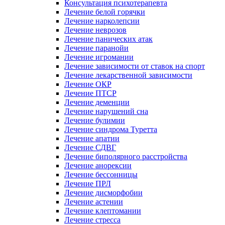
Консультация психотерапевта
Лечение белой горячки
Лечение нарколепсии
Лечение неврозов
Лечение панических атак
Лечение паранойи
Лечение игромании
Лечение зависимости от ставок на спорт
Лечение лекарственной зависимости
Лечение ОКР
Лечение ПТСР
Лечение деменции
Лечение нарушений сна
Лечение булимии
Лечение синдрома Туретта
Лечение апатии
Лечение СДВГ
Лечение биполярного расстройства
Лечение анорексии
Лечение бессонницы
Лечение ПРЛ
Лечение дисморфобии
Лечение астении
Лечение клептомании
Лечение стресса