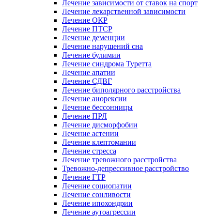
Лечение зависимости от ставок на спорт
Лечение лекарственной зависимости
Лечение ОКР
Лечение ПТСР
Лечение деменции
Лечение нарушений сна
Лечение булимии
Лечение синдрома Туретта
Лечение апатии
Лечение СДВГ
Лечение биполярного расстройства
Лечение анорексии
Лечение бессонницы
Лечение ПРЛ
Лечение дисморфобии
Лечение астении
Лечение клептомании
Лечение стресса
Лечение тревожного расстройства
Тревожно-депрессивное расстройство
Лечение ГТР
Лечение социопатии
Лечение сонливости
Лечение ипохондрии
Лечение аутоагрессии