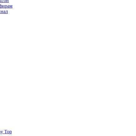
ксон
ьфирам
инал
ay Top