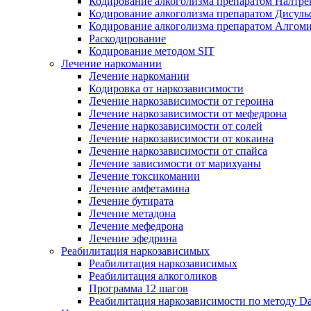
Кодирование алкоголизма препаратом Налтре
Кодирование алкоголизма препаратом Дисул
Кодирование алкоголизма препаратом Алгом
Раскодирование
Кодирование методом SIT
Лечение наркомании
Лечение наркомании
Кодировка от наркозависимости
Лечение наркозависимости от героина
Лечение наркозависимости от мефедрона
Лечение наркозависимости от солей
Лечение наркозависимости от кокаина
Лечение наркозависимости от спайса
Лечение зависимости от марихуаны
Лечение токсикомании
Лечение амфетамина
Лечение бутирата
Лечение метадона
Лечение мефедрона
Лечение эфедрина
Реабилитация наркозависимых
Реабилитация наркозависимых
Реабилитация алкоголиков
Программа 12 шагов
Реабилитация наркозависимости по методу D