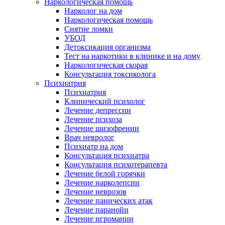
Наркологическая помощь
Нарколог на дом
Наркологическая помощь
Снятие ломки
УБОД
Детоксикация организма
Тест на наркотики в клинике и на дому
Наркологическая скорая
Консультация токсиколога
Психиатрия
Психиатрия
Клинический психолог
Лечение депрессии
Лечение психоза
Лечение шизофрении
Врач невролог
Психиатр на дом
Консультация психиатра
Консультация психотерапевта
Лечение белой горячки
Лечение нарколепсии
Лечение неврозов
Лечение панических атак
Лечение паранойи
Лечение игромании