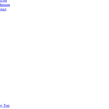
ксон
ьфирам
инал
ay Top