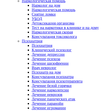
Наркологическая помощь
Нарколог на дом
Наркологическая помощь
Снятие ломки
УБОД
Детоксикация организма
Тест на наркотики в клинике и на дому
Наркологическая скорая
Консультация токсиколога
Психиатрия
Психиатрия
Клинический психолог
Лечение депрессии
Лечение психоза
Лечение шизофрении
Врач невролог
Психиатр на дом
Консультация психиатра
Консультация психотерапевта
Лечение белой горячки
Лечение нарколепсии
Лечение неврозов
Лечение панических атак
Лечение паранойи
Лечение игромании