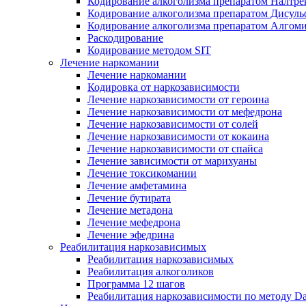
Кодирование алкоголизма препаратом Налтре
Кодирование алкоголизма препаратом Дисул
Кодирование алкоголизма препаратом Алгом
Раскодирование
Кодирование методом SIT
Лечение наркомании
Лечение наркомании
Кодировка от наркозависимости
Лечение наркозависимости от героина
Лечение наркозависимости от мефедрона
Лечение наркозависимости от солей
Лечение наркозависимости от кокаина
Лечение наркозависимости от спайса
Лечение зависимости от марихуаны
Лечение токсикомании
Лечение амфетамина
Лечение бутирата
Лечение метадона
Лечение мефедрона
Лечение эфедрина
Реабилитация наркозависимых
Реабилитация наркозависимых
Реабилитация алкоголиков
Программа 12 шагов
Реабилитация наркозависимости по методу D