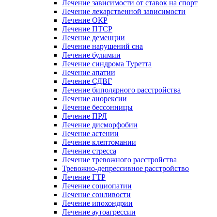
Лечение зависимости от ставок на спорт
Лечение лекарственной зависимости
Лечение ОКР
Лечение ПТСР
Лечение деменции
Лечение нарушений сна
Лечение булимии
Лечение синдрома Туретта
Лечение апатии
Лечение СДВГ
Лечение биполярного расстройства
Лечение анорексии
Лечение бессонницы
Лечение ПРЛ
Лечение дисморфобии
Лечение астении
Лечение клептомании
Лечение стресса
Лечение тревожного расстройства
Тревожно-депрессивное расстройство
Лечение ГТР
Лечение социопатии
Лечение сонливости
Лечение ипохондрии
Лечение аутоагрессии