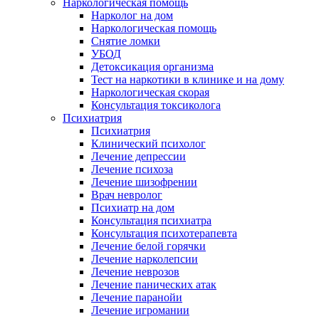
Наркологическая помощь
Нарколог на дом
Наркологическая помощь
Снятие ломки
УБОД
Детоксикация организма
Тест на наркотики в клинике и на дому
Наркологическая скорая
Консультация токсиколога
Психиатрия
Психиатрия
Клинический психолог
Лечение депрессии
Лечение психоза
Лечение шизофрении
Врач невролог
Психиатр на дом
Консультация психиатра
Консультация психотерапевта
Лечение белой горячки
Лечение нарколепсии
Лечение неврозов
Лечение панических атак
Лечение паранойи
Лечение игромании