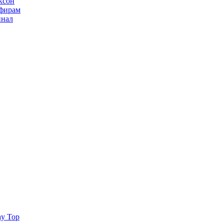
ксон
ьфирам
инал
ay Top