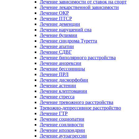
Лечение зависимости от ставок на спорт
Лечение лекарственной зависимости
Лечение ОКР
Лечение ПТСР
Лечение деменции
Лечение нарушений сна
Лечение булимии
Лечение синдрома Туретта
Лечение апатии
Лечение СДВГ
Лечение биполярного расстройства
Лечение анорексии
Лечение бессонницы
Лечение ПРЛ
Лечение дисморфобии
Лечение астении
Лечение клептомании
Лечение стресса
Лечение тревожного расстройства
Тревожно-депрессивное расстройство
Лечение ГТР
Лечение социопатии
Лечение сонливости
Лечение ипохондрии
Лечение аутоагрессии