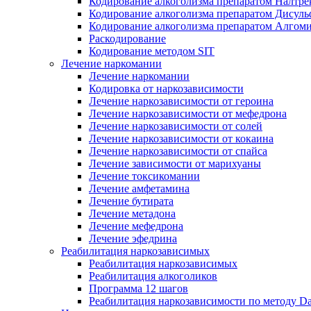
Кодирование алкоголизма препаратом Налтре
Кодирование алкоголизма препаратом Дисул
Кодирование алкоголизма препаратом Алгом
Раскодирование
Кодирование методом SIT
Лечение наркомании
Лечение наркомании
Кодировка от наркозависимости
Лечение наркозависимости от героина
Лечение наркозависимости от мефедрона
Лечение наркозависимости от солей
Лечение наркозависимости от кокаина
Лечение наркозависимости от спайса
Лечение зависимости от марихуаны
Лечение токсикомании
Лечение амфетамина
Лечение бутирата
Лечение метадона
Лечение мефедрона
Лечение эфедрина
Реабилитация наркозависимых
Реабилитация наркозависимых
Реабилитация алкоголиков
Программа 12 шагов
Реабилитация наркозависимости по методу D