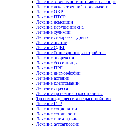
Лечение зависимости от ставок на спорт
Лечение лекарственной зависимости
Лечение ОКР
Лечение ПТСР
Лечение деменции
Лечение нарушений сна
Лечение булимии
Лечение синдрома Туретта
Лечение апатии
Лечение СДВГ
Лечение биполярного расстройства
Лечение анорексии
Лечение бессонницы
Лечение ПРЛ
Лечение дисморфобии
Лечение астении
Лечение клептомании
Лечение стресса
Лечение тревожного расстройства
Тревожно-депрессивное расстройство
Лечение ГТР
Лечение социопатии
Лечение сонливости
Лечение ипохондрии
Лечение аутоагрессии