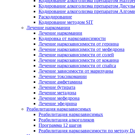
Кодирование алкоголизма препаратом Налтре
Кодирование алкоголизма препаратом Дисул
Кодирование алкоголизма препаратом Алгом
Раскодирование
Кодирование методом SIT
Лечение наркомании
Лечение наркомании
Кодировка от наркозависимости
Лечение наркозависимости от героина
Лечение наркозависимости от мефедрона
Лечение наркозависимости от солей
Лечение наркозависимости от кокаина
Лечение наркозависимости от спайса
Лечение зависимости от марихуаны
Лечение токсикомании
Лечение амфетамина
Лечение бутирата
Лечение метадона
Лечение мефедрона
Лечение эфедрина
Реабилитация наркозависимых
Реабилитация наркозависимых
Реабилитация алкоголиков
Программа 12 шагов
Реабилитация наркозависимости по методу D