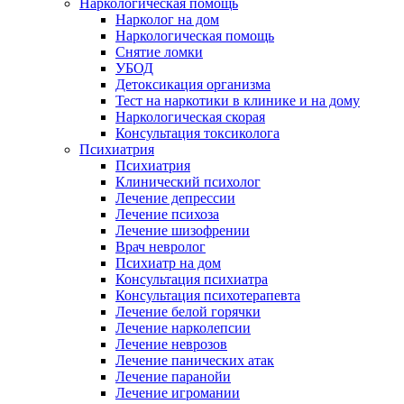
Наркологическая помощь
Нарколог на дом
Наркологическая помощь
Снятие ломки
УБОД
Детоксикация организма
Тест на наркотики в клинике и на дому
Наркологическая скорая
Консультация токсиколога
Психиатрия
Психиатрия
Клинический психолог
Лечение депрессии
Лечение психоза
Лечение шизофрении
Врач невролог
Психиатр на дом
Консультация психиатра
Консультация психотерапевта
Лечение белой горячки
Лечение нарколепсии
Лечение неврозов
Лечение панических атак
Лечение паранойи
Лечение игромании