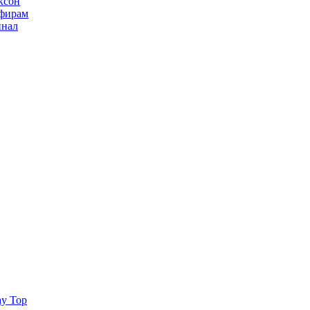
ксон
ьфирам
инал
ay Top