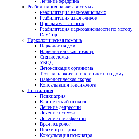
Лечение эфедрина
Реабилитация наркозависимых
Реабилитация наркозависимых
Реабилитация алкоголиков
Программа 12 шагов
Реабилитация наркозависимости по методу
Day Top
Наркологическая помощь
Нарколог на дом
Наркологическая помощь
Снятие ломки
УБОД
Детоксикация организма
Тест на наркотики в клинике и на дому
Наркологическая скорая
Консультация токсиколога
Психиатрия
Психиатрия
Клинический психолог
Лечение депрессии
Лечение психоза
Лечение шизофрении
Врач невролог
Психиатр на дом
Консультация психиатра