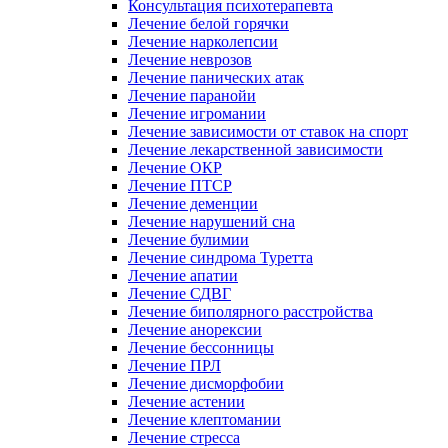
Консультация психотерапевта
Лечение белой горячки
Лечение нарколепсии
Лечение неврозов
Лечение панических атак
Лечение паранойи
Лечение игромании
Лечение зависимости от ставок на спорт
Лечение лекарственной зависимости
Лечение ОКР
Лечение ПТСР
Лечение деменции
Лечение нарушений сна
Лечение булимии
Лечение синдрома Туретта
Лечение апатии
Лечение СДВГ
Лечение биполярного расстройства
Лечение анорексии
Лечение бессонницы
Лечение ПРЛ
Лечение дисморфобии
Лечение астении
Лечение клептомании
Лечение стресса