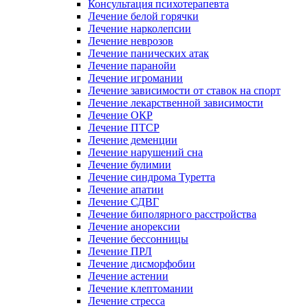
Консультация психотерапевта
Лечение белой горячки
Лечение нарколепсии
Лечение неврозов
Лечение панических атак
Лечение паранойи
Лечение игромании
Лечение зависимости от ставок на спорт
Лечение лекарственной зависимости
Лечение ОКР
Лечение ПТСР
Лечение деменции
Лечение нарушений сна
Лечение булимии
Лечение синдрома Туретта
Лечение апатии
Лечение СДВГ
Лечение биполярного расстройства
Лечение анорексии
Лечение бессонницы
Лечение ПРЛ
Лечение дисморфобии
Лечение астении
Лечение клептомании
Лечение стресса