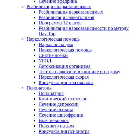
Лечение эфедрина
Реабилитация наркозависимых
Реабилитация наркозависимых
Реабилитация алкоголиков
Программа 12 шагов
Реабилитация наркозависимости по методу
Day Top
Наркологическая помощь
Нарколог на дом
Наркологическая помощь
Снятие ломки
УБОД
Детоксикация организма
Тест на наркотики в клинике и на дому
Наркологическая скорая
Консультация токсиколога
Психиатрия
Психиатрия
Клинический психолог
Лечение депрессии
Лечение психоза
Лечение шизофрении
Врач невролог
Психиатр на дом
Консультация психиатра