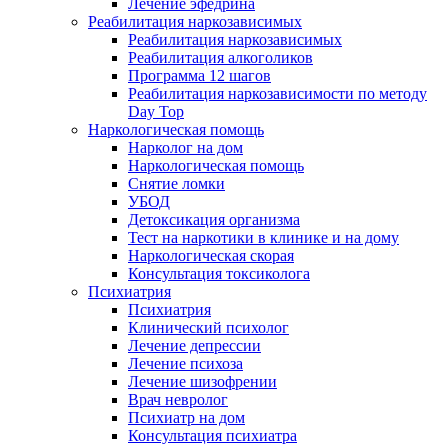
Лечение эфедрина
Реабилитация наркозависимых
Реабилитация наркозависимых
Реабилитация алкоголиков
Программа 12 шагов
Реабилитация наркозависимости по методу
Day Top
Наркологическая помощь
Нарколог на дом
Наркологическая помощь
Снятие ломки
УБОД
Детоксикация организма
Тест на наркотики в клинике и на дому
Наркологическая скорая
Консультация токсиколога
Психиатрия
Психиатрия
Клинический психолог
Лечение депрессии
Лечение психоза
Лечение шизофрении
Врач невролог
Психиатр на дом
Консультация психиатра