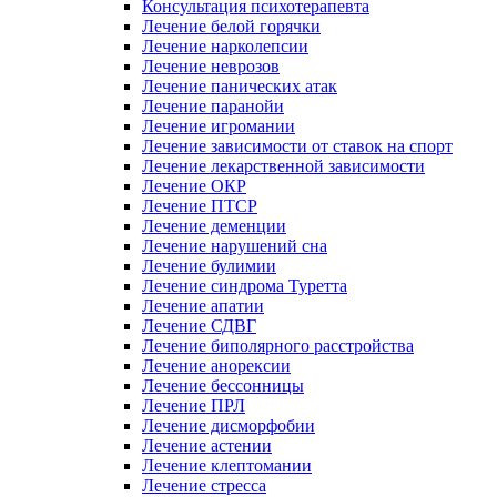
Консультация психотерапевта
Лечение белой горячки
Лечение нарколепсии
Лечение неврозов
Лечение панических атак
Лечение паранойи
Лечение игромании
Лечение зависимости от ставок на спорт
Лечение лекарственной зависимости
Лечение ОКР
Лечение ПТСР
Лечение деменции
Лечение нарушений сна
Лечение булимии
Лечение синдрома Туретта
Лечение апатии
Лечение СДВГ
Лечение биполярного расстройства
Лечение анорексии
Лечение бессонницы
Лечение ПРЛ
Лечение дисморфобии
Лечение астении
Лечение клептомании
Лечение стресса