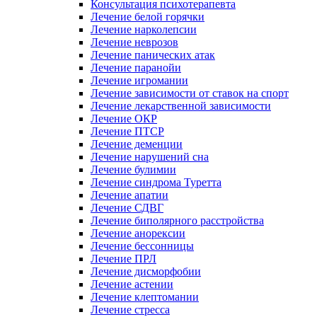
Консультация психотерапевта
Лечение белой горячки
Лечение нарколепсии
Лечение неврозов
Лечение панических атак
Лечение паранойи
Лечение игромании
Лечение зависимости от ставок на спорт
Лечение лекарственной зависимости
Лечение ОКР
Лечение ПТСР
Лечение деменции
Лечение нарушений сна
Лечение булимии
Лечение синдрома Туретта
Лечение апатии
Лечение СДВГ
Лечение биполярного расстройства
Лечение анорексии
Лечение бессонницы
Лечение ПРЛ
Лечение дисморфобии
Лечение астении
Лечение клептомании
Лечение стресса