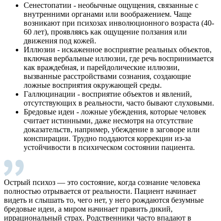
Сенестопатии - необычные ощущения, связанные с
внутренними органами или воображением. Чаще
возникают при психозах инволюционного возраста (40-
60 лет), проявляясь как ощущение ползания или
движения под кожей.
Иллюзии - искаженное восприятие реальных объектов,
включая вербальные иллюзии, где речь воспринимается
как враждебная, и парейдолические иллюзии,
вызванные расстройствами сознания, создающие
ложные восприятия окружающей среды.
Галлюцинации - восприятие объектов и явлений,
отсутствующих в реальности, часто бывают слуховыми.
Бредовые идеи - ложные убеждения, которые человек
считает истинными, даже несмотря на отсутствие
доказательств, например, убеждение в заговоре или
конспирации. Трудно поддаются коррекции из-за
устойчивости в психическом состоянии пациента.
Острый психоз — это состояние, когда сознание человека
полностью отрывается от реальности. Пациент начинает
видеть и слышать то, чего нет, у него рождаются безумные
бредовые идеи, а миром начинает править дикий,
иррациональный страх. Родственники часто впадают в