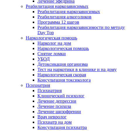
Лечение эфедрина
Реабилитация наркозависимых
Реабилитация наркозависимых
Реабилитация алкоголиков
Программа 12 шагов
Реабилитация наркозависимости по методу
Day Top
Наркологическая помощь
Нарколог на дом
Наркологическая помощь
Снятие ломки
УБОД
Детоксикация организма
Тест на наркотики в клинике и на дому
Наркологическая скорая
Консультация токсиколога
Психиатрия
Психиатрия
Клинический психолог
Лечение депрессии
Лечение психоза
Лечение шизофрении
Врач невролог
Психиатр на дом
Консультация психиатра