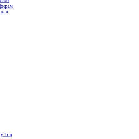
ксон
ьфирам
инал
ay Top