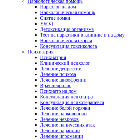
Наркологическая помощь
Нарколог на дом
Наркологическая помощь
Снятие ломки
УБОД
Детоксикация организма
Тест на наркотики в клинике и на дому
Наркологическая скорая
Консультация токсиколога
Психиатрия
Психиатрия
Клинический психолог
Лечение депрессии
Лечение психоза
Лечение шизофрении
Врач невролог
Психиатр на дом
Консультация психиатра
Консультация психотерапевта
Лечение белой горячки
Лечение нарколепсии
Лечение неврозов
Лечение панических атак
Лечение паранойи
Лечение игромании