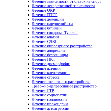
Лечение зависимости от ставок на спорт
Лечение лекарственной зависимости
Лечение ОКР
Лечение ПТСР
Лечение деменции
Лечение нарушений сна
Лечение булимии
Лечение синдрома Туретта
Лечение апатии
Лечение СДВГ
Лечение биполярного расстройства
Лечение анорексии
Лечение бессонницы
Лечение ПРЛ
Лечение дисморфобии
Лечение астении
Лечение клептомании
Лечение стресса
Лечение тревожного расстройства
Тревожно-депрессивное расстройство
Лечение ГТР
Лечение социопатии
Лечение сонливости
Лечение ипохондрии
Лечение аутоагрессии